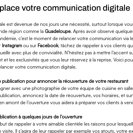
place votre communication digitale 
ale est devenue de nos jours une nécessité, surtout lorsque vo
ande région comme la 
Guadeloupe
. Après avoir observé quelque
andémie, c’est le moment de relancer votre communication via l
 
Instagram 
ou sur 
Facebook
, tâchez de rappeler à vos clients q
illir avec plus de convivialité. N’hésitez pas à mettre l’accent su
t et les exclusivités que vous leur réservez à la reprise. Voici po
lancer votre communication digitale. 
e publication pour annoncer la réouverture de votre restaurant
ner avec une photographie de votre équipe de cuisine en salle 
ublication, annoncez la date de réouverture, vos horaires, et sur
n amont de l’ouverture vous aidera à préparer vos clients à venir 
blication à quelques jours de l’ouverture
t de rappeler à votre aimable clientèle les raisons pour lesquelle
isite. Il s’agira de leur rappeler par exemple vos atouts, votre exp