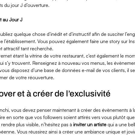
s du jour J d’ouverture.
it au Jour J
publiez quelque chose d’inédit et d’instructif afin de susciter l’e
e l’établissement. Vous pouvez également faire une story sur Ins
et attractif tant recherché. 
 internet étant la vitrine de votre restaurant, c’est également le m
 qui s’y trouvent. Renseignez à nouveau vos menus, les évènemen
 vous disposez d’une base de données e-mail de vos clients, il ser
rmer de votre réouverture. 
ver et à créer de l’exclusivité 
nchi, vous devez penser maintenant à créer des évènements à la f
ire en sorte que vos followers soient attirés vers vous plutôt que
endre plus visible, n’hésitez pas à 
inviter un artiste
 qui a une be
éenne. Vous réussirez ainsi à créer une ambiance unique et jovi