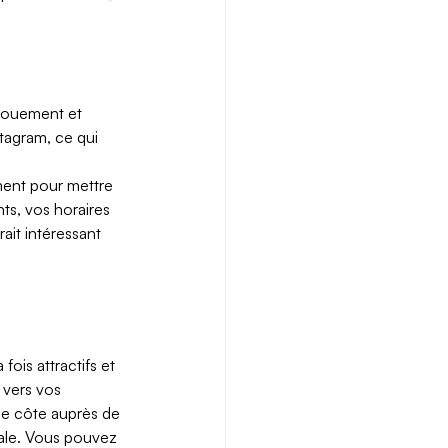
ngouement et 
tagram, ce qui 
oment pour mettre 
ts, vos horaires 
ait intéressant 
ois attractifs et 
 vers vos 
lle côte auprès de 
ale. Vous pouvez 