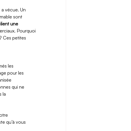
y a vécue. Un 
imable sont 
lient une 
erciaux. Pourquoi 
? Ces petites 
més les 
ge pour les 
anisée 
nnes qui ne 
 la 
otre 
ste qu’à vous 