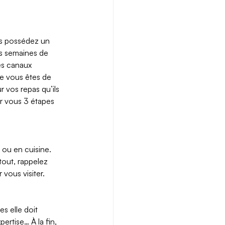
us possédez un 
s semaines de 
es canaux 
ue vous êtes de 
r vos repas qu’ils 
ur vous 3 étapes 
ou en cuisine. 
tout, rappelez 
vous visiter. 
s elle doit 
ertise… À la fin, 