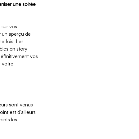
niser une soirée 
 sur vos 
r un aperçu de 
e fois. Les 
èles en story 
définitivement vos 
r votre 
eurs sont venus 
oint est d’ailleurs 
ints les 