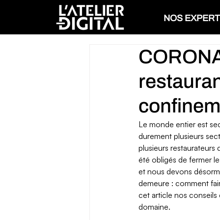
NOS EXPERT
CORONAV
restaura
confinem
Le monde entier est se
durement plusieurs secte
plusieurs restaurateurs d
été obligés de fermer l
et nous devons désormai
demeure : comment faire 
cet article nos conseils
domaine. 