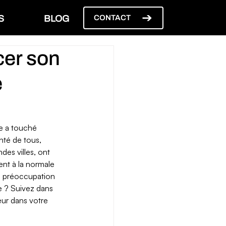
S
BLOG
CONTACT
er son
e
e a touché 
nté de tous, 
des villes, ont 
ent à la normale 
e préoccupation 
e ? Suivez dans 
eur dans votre 