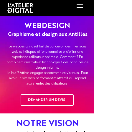
WEBDESIGN
Graphisme et design aux Antilles
Le webdesign, c’est l’art de concevoir des interfaces
web esthétiques et fonctionnelles et d'offrir une
expérience utilisateur optimale. Comment ? En
combinant créativité et technologie à des principes de
design intuitifs.
Le but ? Attirer, engager et convertir les visiteurs. Pour
avoir un site web performant et attractif qui répond
aux attentes des utilisateurs.
DEMANDER UN DEVIS
NOTRE VISION