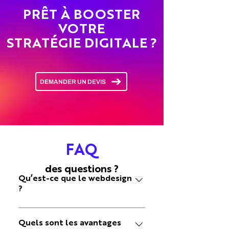
PRÊT À BOOSTER
VOTRE
STRATÉGIE
DIGITALE ?
DEMANDER UN DEVIS
FAQ
des questions ?
Qu’est-ce que le webdesign
?
Le webdesign est la discipline qui consiste à
créer et à agencer l'apparence visuelle, la
Quels sont les avantages