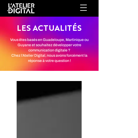
LES ACTUALITÉS
Vous êtes basés en Guadeloupe, Martinique ou
Guyane et souhaitez développer votre
communication digitale ?
Chez l’Atelier Digital, nous avons forcément la
réponse à votre question !