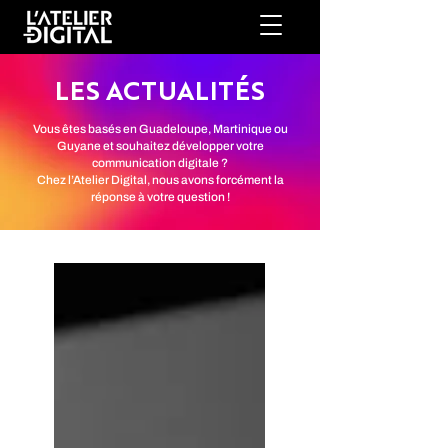
LES ACTUALITÉS
Vous êtes basés en Guadeloupe, Martinique ou
Guyane et souhaitez développer votre
communication digitale ?
Chez l’Atelier Digital, nous avons forcément la
réponse à votre question !