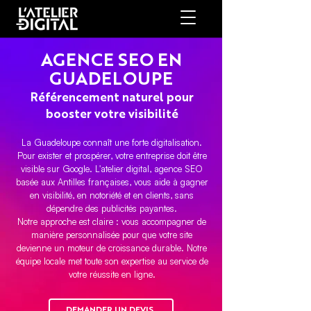
AGENCE SEO EN
GUADELOUPE
Référencement naturel pour
booster votre visibilité
La Guadeloupe connaît une forte digitalisation.
Pour exister et prospérer, votre entreprise doit être
visible sur Google. L'atelier digital, agence SEO
basée aux Antilles françaises, vous aide à gagner
en visibilité, en notoriété et en clients, sans
dépendre des publicités payantes.
Notre approche est claire : vous accompagner de
manière personnalisée pour que votre site
devienne un moteur de croissance durable. Notre
équipe locale met toute son expertise au service de
votre réussite en ligne.
DEMANDER UN DEVIS