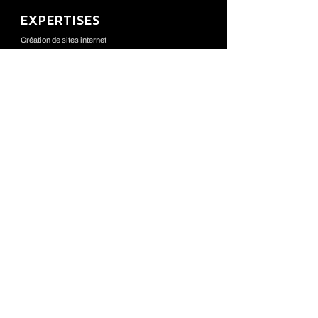
EXPERTISES
Création de sites internet
Webdesign
Social média
Référencement naturel
Référencement payant
CONTACT
Plaisance - Baie-Mahault
0637335111
contact@latelierdigital.co
MENTIONS LÉGALES
POLITIQUE DE COOKIES
​COPYRIGHT © 2025 L’ATELIER DIGITAL